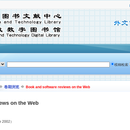
模糊检索
卷期浏览
Book and software reviews on the Web
iews on the Web
ne 2002）