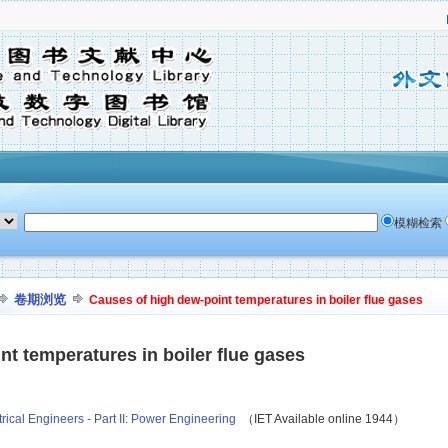
模糊检索
卷期浏览
Causes of high dew-point temperatures in boiler flue gases
t temperatures in boiler flue gases
ctrical Engineers - Part II: Power Engineering
（IET Available online 1944）