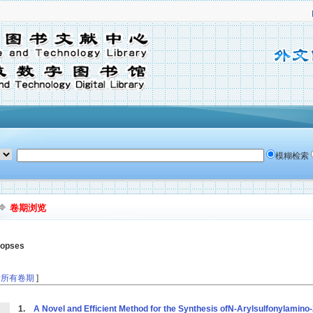
模糊检索
卷期浏览
nopses
看所有卷期
]
1.
A Novel and Efficient Method for the Synthesis ofN-Arylsulfonylamino