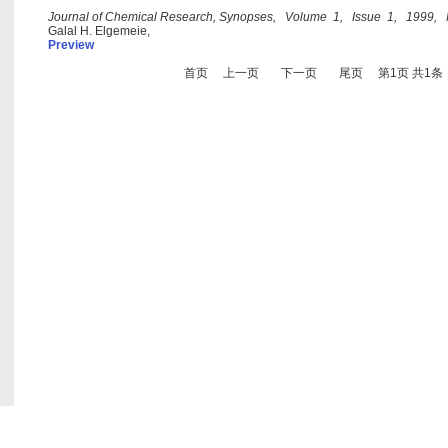
Journal of Chemical Research, Synopses, Volume 1, Issue 1, 1999,
Galal H. Elgemeie,
Preview
首页
上一页
下一页
尾页
第1页 共1条