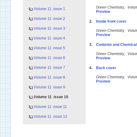
Green Chemistry, Vol
Volume
11
issue
1
Preview
Volume
11
issue
2
2.
Inside front cover
Volume
11
issue
3
Green Chemistry, Vol
Preview
Volume
11
issue
4
3.
Contents and Chemical
Volume
11
issue
5
Green Chemistry, Vol
Volume
11
issue
6
Preview
Volume
11
issue
7
4.
Back cover
Green Chemistry, Vol
Volume
11
issue
8
Preview
Volume
11
issue
9
Volume
11
issue
10
Volume
11
issue
11
Volume
11
issue
12