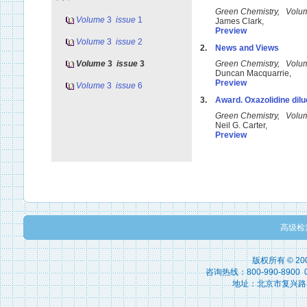
Green Chemistry, Volu
Volume
3
issue
1
James Clark,
Preview
Volume
3
issue
2
2.
News and Views
Volume
3
issue
3
Green Chemistry, Volu
Duncan Macquarrie,
Preview
Volume
3
issue
6
3.
Award. Oxazolidine dilu
Green Chemistry, Volu
Neil G. Carter,
Preview
高级检
版权所有 © 2
咨询热线：800-990-8900 010
地址：北京市复兴路15号