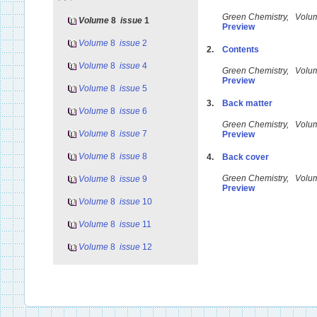
Green Chemistry, Volu
Volume
8
issue
1
Preview
Volume
8
issue
2
2.
Contents
Volume
8
issue
4
Green Chemistry, Volu
Preview
Volume
8
issue
5
3.
Back matter
Volume
8
issue
6
Green Chemistry, Volu
Volume
8
issue
7
Preview
Volume
8
issue
8
4.
Back cover
Green Chemistry, Volu
Volume
8
issue
9
Preview
Volume
8
issue
10
Volume
8
issue
11
Volume
8
issue
12