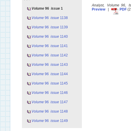
Analyst, Volume 96, 
Volume
96
issue
1
Preview
|
PDF
(2
Volume
96
issue
1138
Volume
96
issue
1139
Volume
96
issue
1140
Volume
96
issue
1141
Volume
96
issue
1142
Volume
96
issue
1143
Volume
96
issue
1144
Volume
96
issue
1145
Volume
96
issue
1146
Volume
96
issue
1147
Volume
96
issue
1148
Volume
96
issue
1149