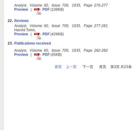
Analyst, Volume 60, Issue 709, 1935, Page 276-277
Preview
|
PDF
(108KB)
22.
Reviews
Analyst, Volume 60, Issue 709, 1935, Page 277-281
Harold Toms,
Preview
|
PDF
(429KB)
23.
Publications received
Analyst, Volume 60, Issue 709, 1935, Page 282-282
Preview
|
PDF
(45KB)
首页
上一页
下一页
尾页
第3页 共23条