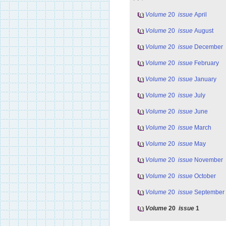
Volume
20
issue
April
Volume
20
issue
August
Volume
20
issue
December
Volume
20
issue
February
Volume
20
issue
January
Volume
20
issue
July
Volume
20
issue
June
Volume
20
issue
March
Volume
20
issue
May
Volume
20
issue
November
Volume
20
issue
October
Volume
20
issue
September
Volume
20
issue
1