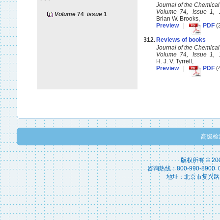
Journal of the Chemica
Volume 74, Issue 1,
Volume
74
issue
1
Brian W. Brooks,
Preview
|
PDF
(
312.
Reviews of books
Journal of the Chemica
Volume 74, Issue 1,
H. J. V. Tyrrell,
Preview
|
PDF
(
高级检
版权所有 © 2
咨询热线：800-990-8900 010
地址：北京市复兴路15号