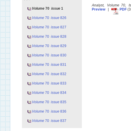
Analyst, Volume 70, 
Volume
70
issue
1
Preview
|
PDF
(3
Volume
70
issue
826
Volume
70
issue
827
Volume
70
issue
828
Volume
70
issue
829
Volume
70
issue
830
Volume
70
issue
831
Volume
70
issue
832
Volume
70
issue
833
Volume
70
issue
834
Volume
70
issue
835
Volume
70
issue
836
Volume
70
issue
837