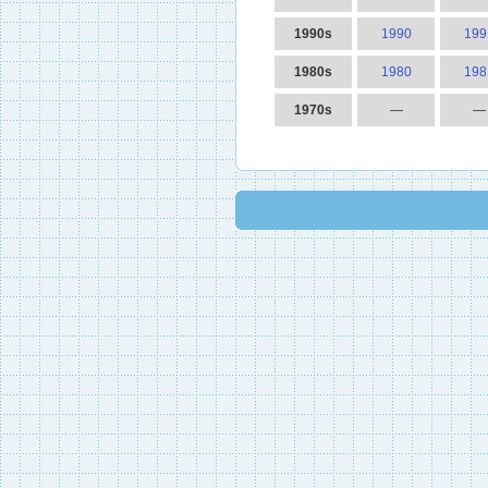
1990s
1990
199
1980s
1980
198
1970s
—
—